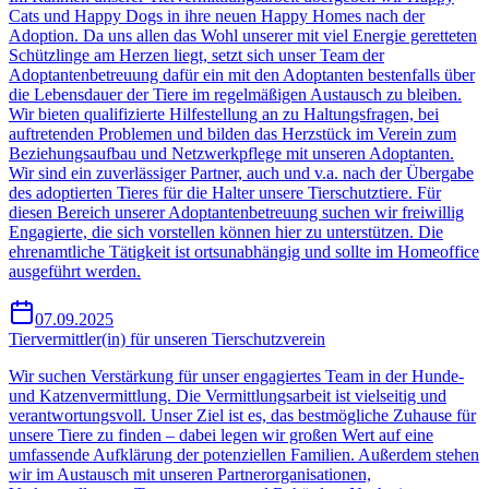
Cats und Happy Dogs in ihre neuen Happy Homes nach der
Adoption. Da uns allen das Wohl unserer mit viel Energie geretteten
Schützlinge am Herzen liegt, setzt sich unser Team der
Adoptantenbetreuung dafür ein mit den Adoptanten bestenfalls über
die Lebensdauer der Tiere im regelmäßigen Austausch zu bleiben.
Wir bieten qualifizierte Hilfestellung an zu Haltungsfragen, bei
auftretenden Problemen und bilden das Herzstück im Verein zum
Beziehungsaufbau und Netzwerkpflege mit unseren Adoptanten.
Wir sind ein zuverlässiger Partner, auch und v.a. nach der Übergabe
des adoptierten Tieres für die Halter unsere Tierschutztiere. Für
diesen Bereich unserer Adoptantenbetreuung suchen wir freiwillig
Engagierte, die sich vorstellen können hier zu unterstützen. Die
ehrenamtliche Tätigkeit ist ortsunabhängig und sollte im Homeoffice
ausgeführt werden.
07.09.2025
Tiervermittler(in) für unseren Tierschutzverein
Wir suchen Verstärkung für unser engagiertes Team in der Hunde-
und Katzenvermittlung. Die Vermittlungsarbeit ist vielseitig und
verantwortungsvoll. Unser Ziel ist es, das bestmögliche Zuhause für
unsere Tiere zu finden – dabei legen wir großen Wert auf eine
umfassende Aufklärung der potenziellen Familien. Außerdem stehen
wir im Austausch mit unseren Partnerorganisationen,