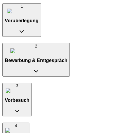
1
Vorüberlegung
2
Bewerbung & Erstgespräch
3
Vorbesuch
4