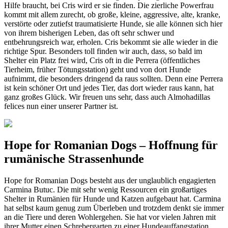
Hilfe braucht, bei Cris wird er sie finden. Die zierliche Powerfrau
kommt mit allem zurecht, ob große, kleine, aggressive, alte, kranke,
verstörte oder zutiefst traumatisierte Hunde, sie alle können sich hier
von ihrem bisherigen Leben, das oft sehr schwer und
entbehrungsreich war, erholen. Cris bekommt sie alle wieder in die
richtige Spur. Besonders toll finden wir auch, dass, so bald im
Shelter ein Platz frei wird, Cris oft in die Perrera (öffentliches
Tierheim, früher Tötungsstation) geht und von dort Hunde
aufnimmt, die besonders dringend da raus sollten. Denn eine Perrera
ist kein schöner Ort und jedes Tier, das dort wieder raus kann, hat
ganz großes Glück. Wir freuen uns sehr, dass auch Almohadillas
felices nun einer unserer Partner ist.
Hope for Romanian Dogs – Hoffnung für
rumänische Strassenhunde
Hope for Romanian Dogs besteht aus der unglaublich engagierten
Carmina Butuc. Die mit sehr wenig Ressourcen ein großartiges
Shelter in Rumänien für Hunde und Katzen aufgebaut hat. Carmina
hat selbst kaum genug zum Überleben und trotzdem denkt sie immer
an die Tiere und deren Wohlergehen. Sie hat vor vielen Jahren mit
ihrer Mutter einen Schrebergarten zu einer Hundeauffangstation