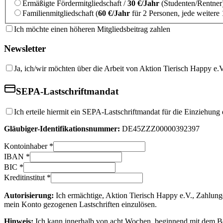
Ermäßigte Fördermitgliedschaft /
30 €/Jahr
(Studenten/Rentner
Familienmitgliedschaft (
60 €/Jahr
für 2 Personen, jede weitere 
Ich möchte einen höheren Mitgliedsbeitrag zahlen
Newsletter
Ja, ich/wir möchten über die Arbeit von Aktion Tierisch Happy e.V
SEPA-Lastschriftmandat
Ich erteile hiermit ein SEPA-Lastschriftmandat für die Einziehu
Gläubiger-Identifikationsnummer:
DE45ZZZ00000392397
Kontoinhaber
*
IBAN
*
BIC
*
Kreditinstitut
*
Autorisierung:
Ich ermächtige, Aktion Tierisch Happy e.V., Zahlunge
mein Konto gezogenen Lastschriften einzulösen.
Hinweis:
Ich kann innerhalb von acht Wochen, beginnend mit dem Bela