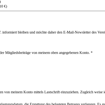
)
10 €)
. informiert bleiben und möchte daher den E-Mail-Newsletter des Verei
ng der Mitgliedsbeiträge von meinem oben angegebenen Konto.
*
n von meinem Konto mittels Lastschrift einzuziehen. Zugleich weise ic
stungsdatum, die Erstattung des belasteten Betrages verlangen. Es ge