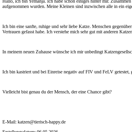
Hallo, ich bin Yemanja. Ich habe schon einiges hinter mir. Zusamme
aufgenommen wurden. Meine Kleinen sind inzwischen alle in ein eige
Ich bin eine sanfte, ruhige und sehr liebe Katze. Menschen gegenüber 
Vertrauen gefasst habe. Ich verstehe mich sehr gut mit anderen Kat
In meinem neuen Zuhause wünsche ich mir unbedingt Katzengesellsch
Ich bin kastriert und bei Einreise negativ auf FIV und FeLV getestet,
Vielleicht bist genau du der Mensch, der eine Chance gibt?
E-Mail: katzen@tierisch-happy.de
Erstellungsdatum: 06.05.2026