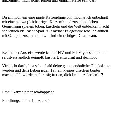
ankommen, mich sicher fühlen und einfach Katze sein darf.
Da ich noch ein eine junge Katzendame bin, möchte ich unbedingt
mit einem etwa gleichaltrigen Katzenfreund zusammenleben.
Gemeinsam spielen, toben, kuscheln und die Welt entdecken macht
schließlich viel mehr Spaß. Auf meiner Pflegestelle lebe ich aktuell
mit Carapan zusammen – wir sind ein richtiges Dreamteam.
Bei meiner Ausreise werde ich auf FiV und FeLV getestet und bin
selbstverständlich geimpft, kastriert, entwurmt und gechippt.
Vielleicht darf ich ja schon bald deine ganz persönliche Glückskatze
werden und dein Leben jeden Tag ein kleines bisschen bunter
machen. Ich würde mich riesig freuen, dich kennenzulernen! 🤍
Email: katzen@tierisch-happy.de
Erstellungsdatum: 14.08.2025