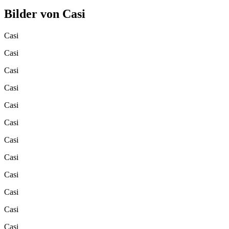
Bilder von
Casi
Casi
Casi
Casi
Casi
Casi
Casi
Casi
Casi
Casi
Casi
Casi
Casi